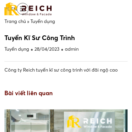
Skip
/
VI
EN
to
main
Trang chủ
»
Tuyển dụng
content
Tuyển Kĩ Sư Công Trình
Tuyển dụng
28/04/2023
admin
Công ty Reich tuyển kĩ sư công trình với đãi ngộ cao
Bài viết liên quan