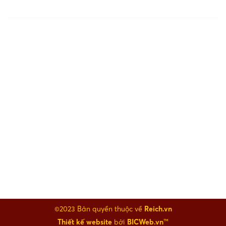
NHÀ MÁY
NHÀ MÁY 01
Xã Cẩm Phúc, H. Cẩm Giàng, Tỉnh Hải Dương, Việt Nam.
+(84.24) 3785 6640
NHÀ MÁY 02
Lô 12, KCN Quang Minh, H. Mê Linh, TP. Hà Nội
+(84.24) 3785 6640
©2023 Bản quyền thuộc về
Reich.vn
Thiết kế website
bởi
BICWeb.vn
™