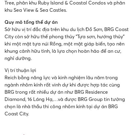
Tree, phân khu Ruby Island & Coastal Condos và phân
khu Sea View & Sea Castles.
Quy mô tổng thể dự án
Sở hữu vị trí đắc địa trên khu du lịch Đồ Sơn, BRG Coast
City còn sở hữu thế phong thủy “Tựa sơn, hướng thủy”
khi một mặt tựa núi Rồng, một mặt giáp biển, tạo nên
khung cảnh hữu tình, là lựa chọn hoàn hảo để an cư,
nghỉ dưỡng.
Vị trí thuận lợi
Reich bằng năng lực và kinh nghiệm lâu năm trong
ngành nhôm kính rất vinh dự khi được hợp tác cùng
BRG trong rất nhiều dự án như BRG Residence
Diamond, 16 Láng Hạ,…và được BRG Group tin tưởng
chọn là nhà thầu thi công nhôm kính tại dự án BRG
Coast City.