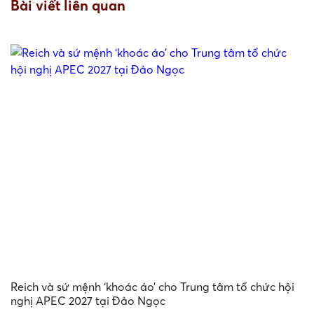
Bài viết liên quan
Reich và sứ mệnh ‘khoác áo’ cho Trung tâm tổ chức hội
S
nghị APEC 2027 tại Đảo Ngọc
v