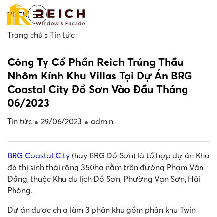
Skip
/
VI
EN
to
main
Trang chủ
»
Tin tức
content
Công Ty Cổ Phần Reich Trúng Thầu
Nhôm Kính Khu Villas Tại Dự Án BRG
Coastal City Đồ Sơn Vào Đầu Tháng
06/2023
Tin tức
29/06/2023
admin
BRG Coastal City
(hay BRG Đồ Sơn) là tổ hợp dự án Khu
đô thị sinh thái rộng 350ha nằm trên đường Phạm Văn
Đồng, thuộc Khu du lịch Đồ Sơn, Phường Vạn Sơn, Hải
Phòng.
Dự án được chia làm 3 phân khu gồm phân khu Twin