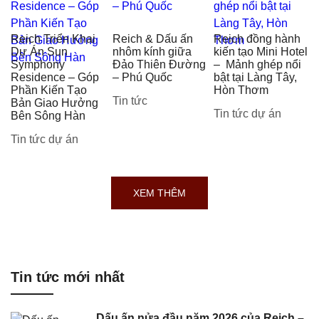
Reich Triển Khai
Reich & Dấu ấn
Reich đồng hành
Dự Án Sun
nhôm kính giữa
kiến tạo Mini Hotel
Symphony
Đảo Thiên Đường
– Mảnh ghép nổi
Residence – Góp
– Phú Quốc
bật tại Làng Tây,
Phần Kiến Tạo
Hòn Thơm
Tin tức
Bản Giao Hưởng
Tin tức dự án
Bên Sông Hàn
Tin tức dự án
XEM THÊM
Tin tức mới nhất
Dấu ấn nửa đầu năm 2026 của Reich –